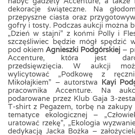
nabyć gadżety Accenture, a także 
dekoracje świąteczne. Na głodo
przepyszne ciasta oraz przygotowy
gofry i tosty. Podczas aukcji można 
„Dzień w stajni” z końmi Polly i Fl
szczęśliwiec będzie mógł spędzić 
pod okiem
Agnieszki Podgórskiej
– p
Accenture, która jest dar
przedsięwzięcia. W aukcji mo
wylicytować „Podkowę z ręczn
Mikołajkiem” – autorstwa
Kayi Podg
pracownika Accenture. Na aukcj
podarowane przez Klub Gaja 3-zesta
T-shirt z Pegazem, torbę na zakupy 
tematyce ekologicznej – „Człowiek
uratować rzekę”, „Ekologia wyzwani
dedykacją Jacka Bożka – założyciela