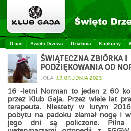
O nas
Święto Drzewa
Działania
Konkursy
ŚWIĄTECZNA ZBIÓRKA I
PODZIĘKOWANIA OD NO
JOLA
19 GRUDNIA 2023
16 -letni Norman to jeden z 60 ko
przez Klub Gaja. Przez wiele lat pr
terapeuta. Niestety w lutym 201
pobytu na padoku
złamał nogę
i w
jego dni są policzone. Pilna 
weterynarzami ortopedii z SGGW