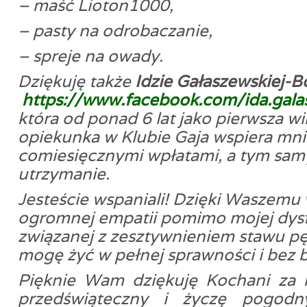
– maść Lioton1000,
– pasty na odrobaczanie,
– spreje na owady.
Dziękuję także
Idzie Gałaszewskiej-
https://www.facebook.com/ida.
gala
która od ponad 6 lat jako pierwsza wi
opiekunka w Klubie Gaja wspiera mni
comiesięcznymi wpłatami, a tym sa
utrzymanie.
Jesteście wspaniali! Dzięki Waszemu 
ogromnej empatii pomimo mojej dysf
związanej z zesztywnieniem stawu 
mogę żyć w pełnej sprawności i bez b
Pięknie Wam dziękuję Kochani za 
przedświąteczny i życzę pogodn