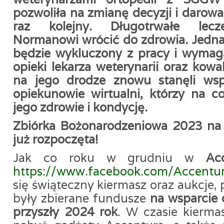
pozwoliła na zmianę decyzji i darow
raz kolejny. Długotrwałe lec
Normanowi wrócić do
zdrowia. Jedn
będzie wykluczony z pracy i wymaga
opieki lekarza weterynarii oraz kowa
na jego drodze znowu stanęli wspa
opiekunowie wirtualni, którzy na c
jego zdrowie i kondycję.
Zbiórka Bożonarodzeniowa 2023 na
już rozpoczęta!
Jak co roku w grudniu w
Ac
https://www.facebook.com/
Accentur
się świąteczny kiermasz oraz aukcje,
były zbierane fundusze
na wsparcie
przyszły 2024 rok
. W czasie kierm