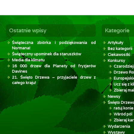
Ostatnie wpisy
Kategorie
Świąteczna zbiórka i podziękowania od
Artykuły
Normana!
Bez kategorii
Świąteczny upominek dla staruszków
Ciekawostki
Media dla klimatu
Konkursy
16 000 drzew dla Planety od fryzjerów
Czarodziej
Davines
Drzewo Ro
21. Święto Drzewa – przyjaciele drzew z
Europejsk
całego kraju!
Ucz się z 
Zbieraj mak
Newsy
Święto Drzew
ratuj konie
Wśród pól
Zbieraj kar
Wydarzenia
Wystawy