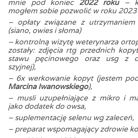
mnie pod koniec
2022 roku
– k
mogłem sobie pozwolić w roku 2023 
– opłaty związane z utrzymaniem
(siano, owies i słoma)
– kontrolną wizytę weterynarza ort
zostały: zdjęcia rtg przednich kopy
stawu pęcinowego oraz usg z d
szyjnej),
– 6x werkowanie kopyt (jestem pod
Marcina Iwanowskiego
),
– musli uzupełniające z mikro i m
jako dodatek do owsa,
– suplementację selenu wg zaleceń,
– preparat wspomagający zdrowie ko