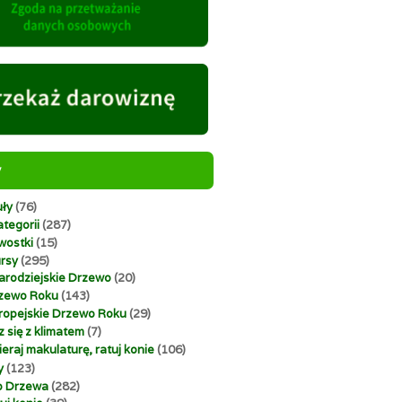
y
uły
(76)
tegorii
(287)
wostki
(15)
rsy
(295)
arodziejskie Drzewo
(20)
zewo Roku
(143)
ropejskie Drzewo Roku
(29)
z się z klimatem
(7)
ieraj makulaturę, ratuj konie
(106)
y
(123)
o Drzewa
(282)