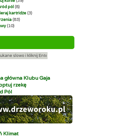
uj konie
(39)
ród pól
(8)
eraj kartridże
(3)
zenia
(83)
awy
(10)