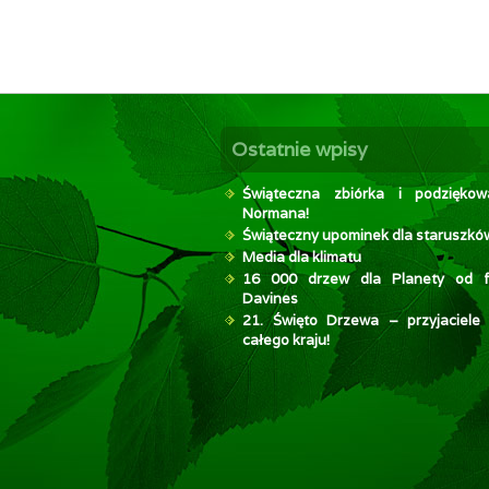
Ostatnie wpisy
Świąteczna zbiórka i podzięko
Normana!
Świąteczny upominek dla staruszkó
Media dla klimatu
16 000 drzew dla Planety od f
Davines
21. Święto Drzewa – przyjaciele
całego kraju!