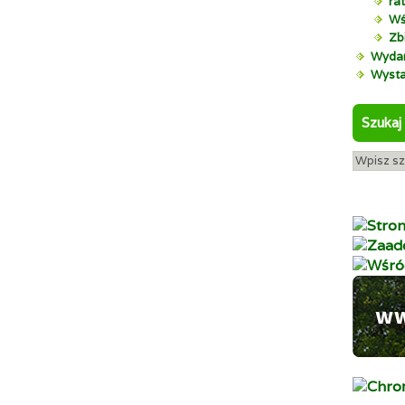
rat
Wś
Zbi
Wydar
Wyst
Szukaj