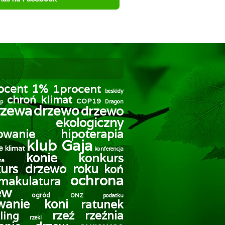
1%
ocent
1procent
beskidy
chroń klimat
COP19
p
Dragon
rzewa
drzewo
drzewo
ekologiczny
owanie
hipoterapia
klub Gaja
e
klimat
konferencja
konie
konkurs
na
urs drzewo roku
koń
ochrona
makulatura
ew
ogród
ONZ
podatku
owanie koni
ratunek
rzeź
rzeźnia
ling
rzeki