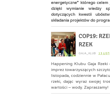
energetyczne” którego celem 
dzięki wymianie wiedzy spe
dotyczących kwestii ubóst
składania projektów do progra
COP19: RZE
RZEK
GAJA_KLUB
13 LIS
Happening Klubu Gaja Rzeki d
imprez towarzyszących szczyt
listopada, codziennie w Pałacu
rzeki, dając wyraz swojej tro
wartości – wody. Zapraszamy!