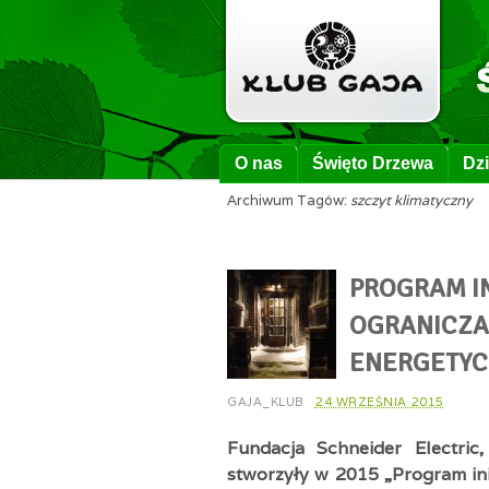
O nas
Święto Drzewa
Dzi
Archiwum Tagów:
szczyt klimatyczny
PROGRAM I
OGRANICZA
ENERGETY
GAJA_KLUB
24 WRZEŚNIA 2015
Fundacja Schneider Electri
stworzyły w 2015 „Program in