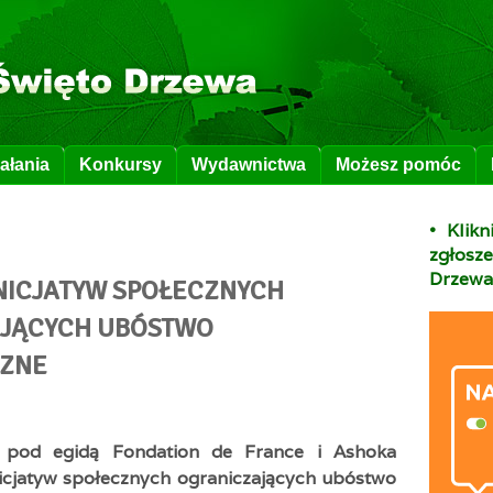
ałania
Konkursy
Wydawnictwa
Możesz pomóc
• Klik
zgłos
Drzewa
NICJATYW SPOŁECZNYCH
JĄCYCH UBÓSTWO
CZNE
c, pod egidą Fondation de France i Ashoka
icjatyw społecznych ograniczających ubóstwo