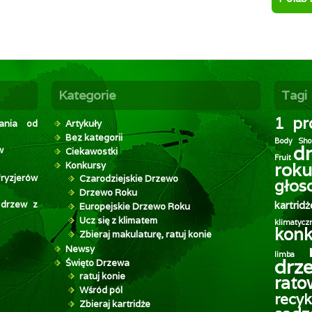
Kategorie
Tagi
1 pr
wania od
Artykuły
Bez kategorii
Body Sho
d
w
Ciekawostki
Fruit
roku
Konkursy
ryzjerów
Czarodziejskie Drzewo
głos
Drzewo Roku
 drzew z
kartridż
Europejskie Drzewo Roku
Ucz się z klimatem
klimatycz
konk
Zbieraj makulaturę, ratuj konie
Newsy
limba
drz
Święto Drzewa
ratuj konie
rat
Wśród pól
recyk
Zbieraj kartridże