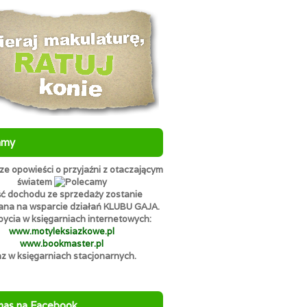
amy
e opowieści o przyjaźni z otaczającym
światem
ć dochodu ze sprzedaży zostanie
ana na wsparcie działań KLUBU GAJA.
ycia w księgarniach internetowych:
www.motyleksiazkowe.pl
www.bookmaster.pl
az w księgarniach stacjonarnych.
nas na Facebook