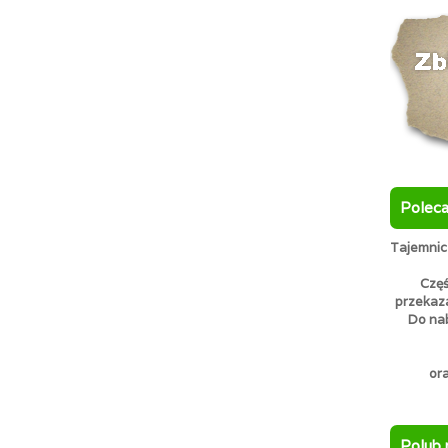
Polec
Tajemnicz
Częś
przekaz
Do nab
or
Polub 