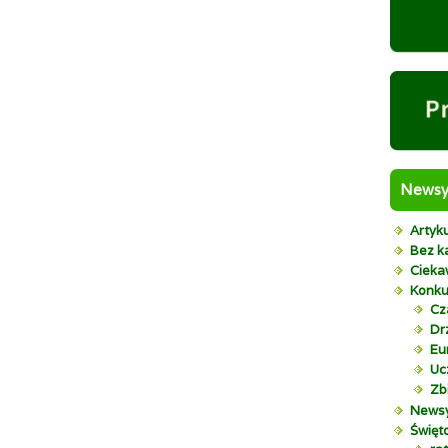
News
Artyk
Bez ka
Cieka
Konku
Cz
Dr
Eu
Uc
Zb
News
Święt