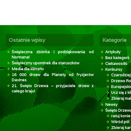
Ostatnie wpisy
Kategorie
Świąteczna zbiórka i podziękowania od
Artykuły
Normana!
Bez kategorii
Świąteczny upominek dla staruszków
Ciekawostki
Media dla klimatu
Konkursy
16 000 drzew dla Planety od fryzjerów
Czarodziej
Davines
Drzewo Ro
21. Święto Drzewa – przyjaciele drzew z
Europejsk
całego kraju!
Ucz się z 
Zbieraj mak
Newsy
Święto Drzew
ratuj konie
Wśród pól
Zbieraj kar