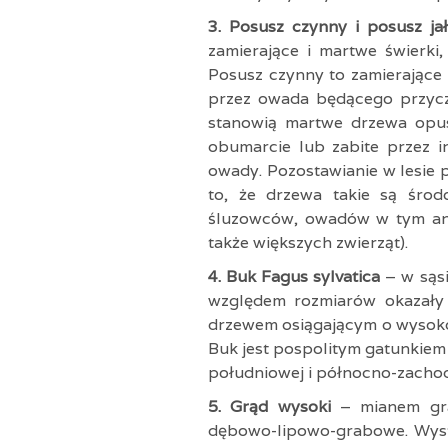
3. Posusz czynny i posusz j
zamierające i martwe świerki
Posusz czynny to zamierające 
przez owada będącego przycz
stanowią martwe drzewa opu
obumarcie lub zabite przez in
owady. Pozostawianie w lesie 
to, że drzewa takie są środ
śluzowców, owadów w tym an
także większych zwierząt).
4. Buk Fagus sylvatica
– w sąs
względem rozmiarów okazały 
drzewem osiągającym o wysokośc
Buk jest pospolitym gatunkiem 
południowej i północno-zachod
5. Grąd wysoki
– mianem gr
dębowo-lipowo-grabowe. Wystę