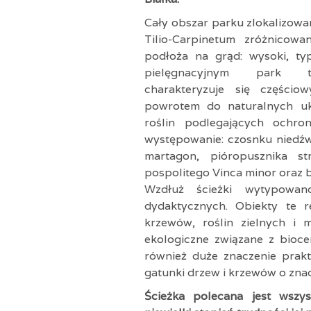
Cały obszar parku zlokalizowa
Tilio-Carpinetum zróżnicow
podłoża na grąd: wysoki, ty
pielęgnacyjnym park t
charakteryzuje się częścio
powrotem do naturalnych uk
roślin podlegających ochro
występowanie: czosnku niedźwie
martagon, pióropusznika str
pospolitego Vinca minor oraz b
Wzdłuż ścieżki wytypowan
dydaktycznych. Obiekty te r
krzewów, roślin zielnych i 
ekologiczne związane z bioce
również duże znaczenie prakt
gatunki drzew i krzewów o zna
Ścieżka polecana jest wszy