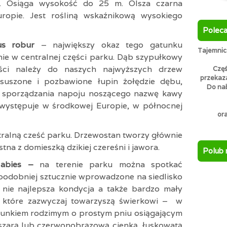
. Osiąga wysokość do 25 m. Olsza czarna
ropie. Jest rośliną wskaźnikową wysokiego
Polec
cus robur
– największy okaz tego gatunku
Tajemnicz
nie w centralnej części parku. Dąb szypułkowy
ci należy do naszych najwyższych drzew
Częś
przekaz
ysuszone i pozbawione łupin żołędzie dębu,
Do nab
o sporządzania napoju noszącego nazwę kawy
występuje w środkowej Europie, w północnej
or
tralną cześć parku. Drzewostan tworzy głównie
tna z domieszką dzikiej czereśni i jawora.
Polub 
a abies –
na terenie parku można spotkać
podobniej sztucznie wprowadzone na siedlisko
nie najlepsza kondycja a także bardzo mały
 które zazwyczaj towarzyszą świerkowi –
w
gatunkiem rodzimym o prostym pniu osiągającym
zarą lub czerwonobrązową cienką, łuskowatą