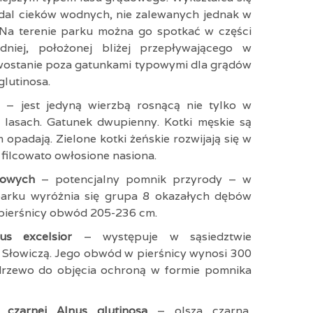
odal cieków wodnych, nie zalewanych jednak w
Na terenie parku można go spotkać w części
dniej, położonej bliżej przepływającego w
ewostanie poza gatunkami typowymi dla grądów
glutinosa.
ea
– jest jedyną wierzbą rosnącą nie tylko w
 lasach. Gatunek dwupienny. Kotki męskie są
 opadają. Zielone kotki żeńskie rozwijają się w
ę filcowato owłosione nasiona.
łkowych
– potencjalny pomnik przyrody – w
parku wyróżnia się grupa 8 okazałych dębów
pierśnicy obwód 205-236 cm.
nus excelsior
– występuje w sąsiedztwie
. Słowiczą. Jego obwód w pierśnicy wynosi 300
 drzewo do objęcia ochroną w formie pomnika
 czarnej Alnus glutinosa
– olsza czarna,