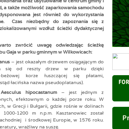
j pokonania oraz usytuowanie w centrum gminy i
d, a także możliwość zaparkowania samochodu
edysponowana jest również do wykorzystania
ne. Czas niezbędny do zapoznania się z
zlokalizowanymi wzdłuż ścieżki dydaktycznej
arto zwrócić uwagę odwiedzając ścieżkę
bu Gaja w parku gminnym w Wilkowicach:
tanus
– jest okazałym drzewem osiągającym do
a się od reszty drzew w parku dzięki
o-beżowej korze łuszczącej się płatami,
(stąd łacińska nazwa pseudoplatanus).
y Aesculus hipocastanum
– jest jednym z
obnych, efektownym o każdej porze roku. W
, w Grecji i Bułgarii, gdzie rośnie w dolinach
 1000-1200 m n.p.m. Kasztanowiec został
chodniej i środkowej Europie, w 1576 roku.
eratury, wrażliwy na suszę.