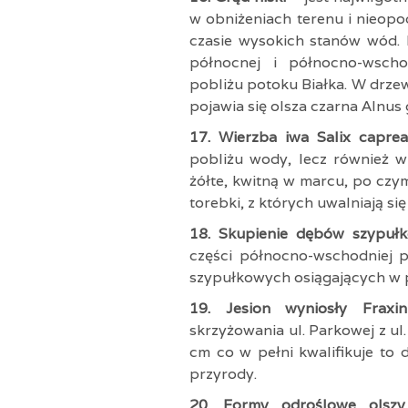
w obniżeniach terenu i nieop
czasie wysokich stanów wód. 
północnej i północno-wscho
pobliżu potoku Białka. W drz
pojawia się olsza czarna Alnus 
17. Wierzba iwa Salix capr
pobliżu wody, lecz również w
żółte, kwitną w marcu, po czym
torebki, z których uwalniają si
18. Skupienie dębów szypu
części północno-wschodniej 
szypułkowych osiągających w 
19. Jesion wyniosły Fraxi
skrzyżowania ul. Parkowej z ul
cm co w pełni kwalifikuje to
przyrody.
20. Formy odroślowe olszy