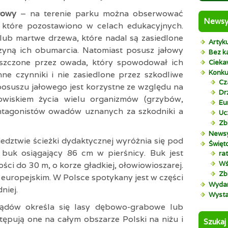
ałowy
– na terenie parku można obserwować
News
, które pozostawiono w celach edukacyjnych.
lub martwe drzewa, które nadal są zasiedlone
Artyk
yną ich obumarcia. Natomiast posusz jałowy
Bez ka
szczone przez owada, który spowodował ich
Cieka
Konku
ne czynniki i nie zasiedlone przez szkodliwe
Cz
posuszu jałowego jest korzystne ze względu na
Dr
owiskiem życia wielu organizmów (grzybów,
Eu
tagonistów owadów uznanych za szkodniki a
Uc
Zb
News
iedztwie ścieżki dydaktycznej wyróżnia się pod
Święt
buk osiągający 86 cm w pierśnicy. Buk jest
rat
Wś
i do 30 m, o korze gładkiej, ołowiowioszarej.
Zbi
europejskim. W Polsce spotykany jest w części
Wydar
niej.
Wyst
ądów określa się lasy dębowo-grabowe lub
pują one na całym obszarze Polski na niżu i
Szukaj