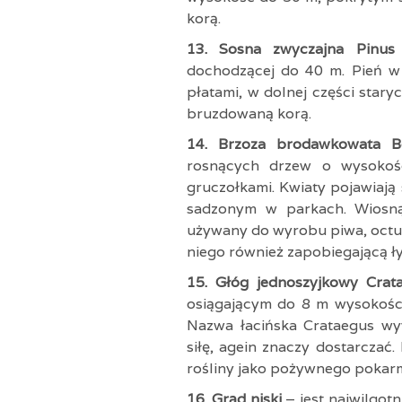
korą.
13. Sosna zwyczajna Pinus 
dochodzącej do 40 m. Pień w g
płatami, w dolnej części star
bruzdowaną korą.
14. Brzoza brodawkowata 
rosnących drzew o wysokośc
gruczołkami. Kwiaty pojawiają 
sadzonym w parkach. Wiosną
używany do wyrobu piwa, octu,
niego również zapobiegającą ł
15. Głóg jednoszyjkowy Cra
osiągającym do 8 m wysokości
Nazwa łacińska Crataegus wyw
siłę, agein znaczy dostarczać
rośliny jako pożywnego pokarmu
16. Grąd niski
– jest najwilgot