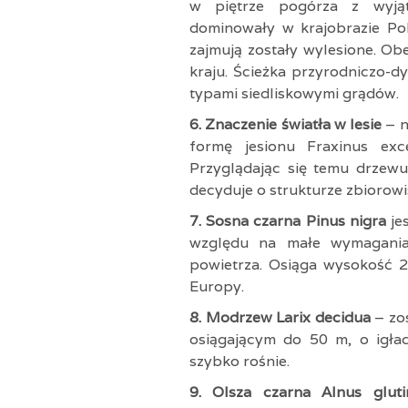
w piętrze pogórza z wyjąt
dominowały w krajobrazie Pols
zajmują zostały wylesione. Ob
kraju. Ścieżka przyrodniczo-d
typami siedliskowymi grądów.
6. Znaczenie światła w lesie
– 
formę jesionu Fraxinus exc
Przyglądając się temu drzewu
decyduje o strukturze zbiorowi
7. Sosna czarna Pinus nigra
je
względu na małe wymagania 
powietrza. Osiąga wysokość 2
Europy.
8. Modrzew Larix decidua
– zo
osiągającym do 50 m, o igła
szybko rośnie.
9. Olsza czarna Alnus glu