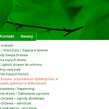
Kontakt
Newsy
 praktyki
 / Warsztaty / Zajęcia w terenie
dy Święta Drzewa
na starych drzew
k zgłosić drzewo do ochrony
kryj swój park
Na tropach historii…
Ścieżka przyrodniczo-dydaktyczna w
parku gminnym w Wilkowicach
stawienia / Happeningi
nie drzew / Zakładanie ogrodów
o Drzewa – ogrody dla klimatu
o Drzewa – wśród pól
j makulaturę, ratuj konie