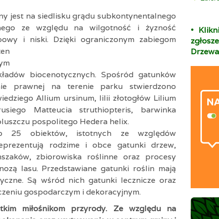
ny jest na siedlisku grądu subkontynentalnego
anego ze względu na wilgotność i żyzność
• Klik
powy i niski. Dzięki ograniczonym
zabiegom
zgłos
en
Drzewa
wym
ładów biocenotycznych. Spośród gatunków
nie prawnej na terenie parku stwierdzono
dziego Allium ursinum, lilii złotogłów Lilium
usiego Matteucia struthiopteris, barwinka
luszczu pospolitego Hedera helix.
o 25 obiektów, istotnych ze względów
eprezentują rodzime i obce gatunki drzew,
mszaków, zbiorowiska roślinne oraz procesy
nozą lasu. Przedstawiane gatunki roślin mają
yczne. Są wśród nich gatunki lecznicze oraz
czeniu gospodarczym i dekoracyjnym.
stkim miłośnikom przyrody. Ze względu na