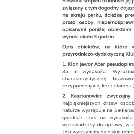
niewielki stopień trudności je
związany z tym dogodny dojaz
na skraju parku, ścieżka pr
przez osoby niepełnospraw
opisanymi poniżej obiektami 
wynosi około 3 godzin.
Opis obiektów, na które w
przyrodniczo-dydaktyczną Klu
1. Klon jawor Acer pseudopla
35 m wysokości. Wyróżni
charakterystycznej brązow
przypominającej korę platanu 
2. Kasztanowiec zwyczajn
najpiękniejszych drzew ozd
naturze występuje na Bałkanach
górskich rzek na wysokości
wprowadzony do uprawy, w za
Jest wytrzymały na niskie temp