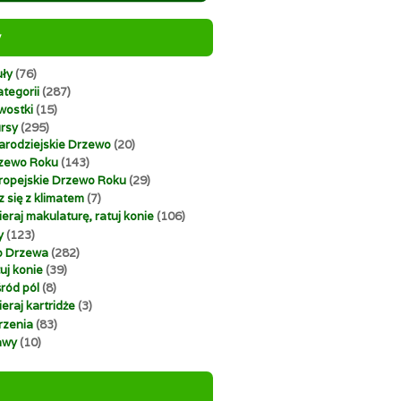
y
uły
(76)
tegorii
(287)
wostki
(15)
rsy
(295)
arodziejskie Drzewo
(20)
zewo Roku
(143)
ropejskie Drzewo Roku
(29)
z się z klimatem
(7)
ieraj makulaturę, ratuj konie
(106)
y
(123)
o Drzewa
(282)
uj konie
(39)
ród pól
(8)
eraj kartridże
(3)
zenia
(83)
awy
(10)