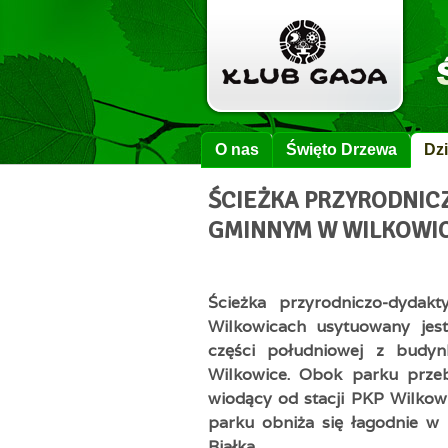
O nas
Święto Drzewa
Dzi
ŚCIEŻKA PRZYRODNIC
GMINNYM W WILKOWI
Ścieżka przyrodniczo-dyda
Wilkowicach usytuowany jes
części południowej z budyn
Wilkowice. Obok parku przebi
wiodący od stacji PKP Wilkowi
parku obniża się łagodnie w
Białka.