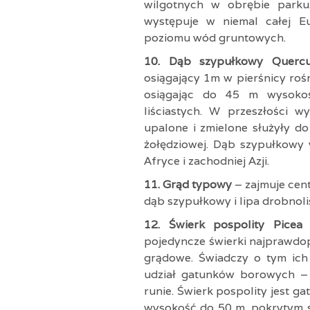
wilgotnych w obrębie parku
występuje w niemal całej Eu
poziomu wód gruntowych.
10. Dąb szypułkowy Quer
osiągający 1m w pierśnicy roś
osiągając do 45 m wysokoś
liściastych. W przeszłości w
upalone i zmielone służyły d
żołędziowej. Dąb szypułkowy 
Afryce i zachodniej Azji.
11. Grąd typowy
– zajmuje cen
dąb szypułkowy i lipa drobnolis
12. Świerk pospolity Pice
pojedyncze świerki najprawdo
grądowe. Świadczy o tym ich 
udział gatunków borowych –
runie. Świerk pospolity jest 
wysokość do 50 m, pokrytym s