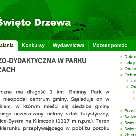
ałania
Konkursy
Wydawnictwa
Możesz pomóc
Dobre
ZO-DYDAKTYCZNA W PARKU
Lekcje
CACH
Obcho
Ochro
Ja
Od
ktyczna ma długość 1 km. Gminny Park w
t nieopodal centrum gminy. Sąsiaduje on w
kiem, w którym mieści się siedziba gminy
Przed
ega uczęszczany zielony szlak turystyczny,
Sadze
ce-Bystra na Klimczok (1117 m n.p.m.). Tere
n
Święt
 kierunku przepływającego w pobliżu potoku
Święt
Zbiera