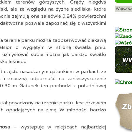
kiem terenów górzystych. Grądy niegdyś
ki, ale ze względu na żyzne siedliska, które
ecnie zajmują one zaledwie 0,24% powierzchni
ydaktyczna pozwala zapoznać się z wszystkimi
na terenie parku można zaobserwować ciekawą
elsior o wygiętym w stronę światła pniu.
 uzmysłowić sobie można jak bardzo światło
ska leśnego.
st często nasadzanym gatunkiem w parkach ze
i znaczną odporność na zanieczyszczenie
0-30 m. Gatunek ten pochodzi z południowej
stał posadzony na terenie parku. Jest drzewem
ch opadających na zimę. W młodości bardzo
tinosa
– występuje w miejscach najbardziej