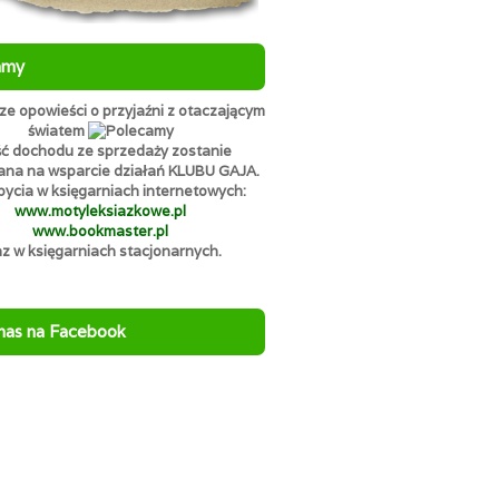
amy
e opowieści o przyjaźni z otaczającym
światem
ć dochodu ze sprzedaży zostanie
ana na wsparcie działań KLUBU GAJA.
ycia w księgarniach internetowych:
www.motyleksiazkowe.pl
www.bookmaster.pl
az w księgarniach stacjonarnych.
nas na Facebook