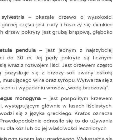
sylvestris
– okazałe drzewo o wysokości
órnej części jest rudy i łuszczy się cienkimi
ych drzew pokryty jest grubą brązową, głęboko
Betula pendula
– jest jednym z najszybciej
i do 30 m. Jej pędy pokryte są licznymi
się wraz z rozwojem liści. Jest drzewem często
 pozyskuje się z brzozy sok zwany oskołą
 musującego wina oraz syropu. Wytwarza się z
ysieniu i wypadaniu włosów „wodę brzozową”.
taegus monogyna
– jest pospolitym krzewem
, występującym głównie w lasach liściastych.
odzi się z języka greckiego. Kratos oznacza
. Prawdopodobnie odnosiło się to do używania
 dla kóz lub do jej właściwości leczniczych.
niejszym typem lasu grądowego. Wykształca się