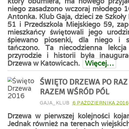
który obumiera, ma nowego przyjac
niego zasadzono wczoraj młodego 1
Antonka. Klub Gaja, dzieci ze Szkoł
51 i Przedszkola Miejskiego 59, zap
mieszkańcy świętowali jego urodz
śpiewano piosenki, dla niego i 
tańczono. Ta niecodzienna lekcj
przyrodzie i historii była inaugur
Drzewa w Katowicach.
Więcej…
ŚWIĘTO DRZEWA PO RAZ 
RAZEM WŚRÓD PÓL
GAJA_KLUB
6 PAŹDZIERNIKA 2016
Drzewa w pierwszej kolejności kojar
Jednak również na terenach wiejskic