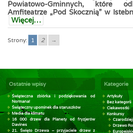
Powiatowo-Gminnych, które 
Amfiteatrze „Pod Skocznią” w Istebnej
Więcej…
Strony:
1
2
→
Ostatnie wpisy
Kategorie
Świąteczna zbiórka i podziękowania od
Artykuły
Normana!
Bez kategorii
Świąteczny upominek dla staruszków
Ciekawostki
Media dla klimatu
Konkursy
16 000 drzew dla Planety od fryzjerów
Czarodziej
Davines
Drzewo Ro
21. Święto Drzewa – przyjaciele drzew z
Europejsk