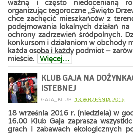
ważną i często niedocenianą ro
organizując tegoroczne „Święto Drze
chce zachęcić mieszkańców z teren
podejmowania lokalnych działań na r
ochrony zadrzewień śródpolnych. Dz
konkursom i działaniom w obchody m
każda osoba i każdy podmiot – zarówn
mieście.
Więcej…
KLUB GAJA NA DOŻYNKA
ISTEBNEJ
GAJA_KLUB
13 WRZEŚNIA 2016
18 września 2016 r. (niedziela) w g
16.00 Klub Gaja zaprasza wszystki
grach i zabawach ekologicznych p