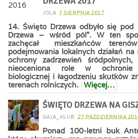
DRZEWA 2017
JOLA
7 SIERPNIA 2017
14. Święto Drzewa odbyło się pod 
Drzewa – wśród pól”. W ten spo
zachęcał mieszkańców terenów
podejmowania lokalnych działań na r
ochrony zadrzewień śródpolnych, k
nieoceniona role w ochronie 
biologicznej i łagodzeniu skutków z
terenach rolniczych.
Więcej…
ŚWIĘTO DRZEWA NA GIS
GAJA_KLUB
27 PAŹDZIERNIKA 201
Ponad 100-letni buk Ant