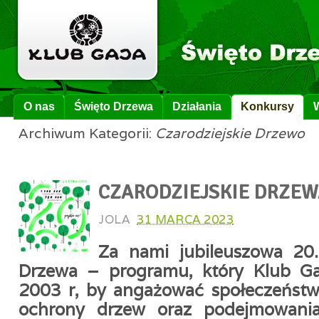
O nas
Święto Drzewa
Działania
Konkursy
Archiwum Kategorii:
Czarodziejskie Drzewo
CZARODZIEJSKIE DRZEW
JOLA
31 MARCA 2023
Za nami jubileuszowa 20.
Drzewa – programu, który Klub Ga
2003 r, by angażować społeczeństw
ochrony drzew
oraz podejmowani