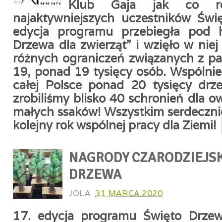
Klub Gaja jak co ro
najaktywniejszych uczestników Świ
edycja programu przebiegła pod 
Drzewa dla zwierząt” i wzięło w nie
różnych ograniczeń związanych z p
19, ponad 19 tysięcy osób.
Wspólnie
całej Polsce ponad 20 tysięcy drz
zrobiliśmy blisko 40 schro
nień
dla o
małych ssaków!
Wszystkim serdeczni
kolejny rok wspólnej pracy dla Ziemi!
NAGRODY CZARODZIEJS
DRZEWA
JOLA
31 MARCA 2020
17. edycja programu Święto Drzew