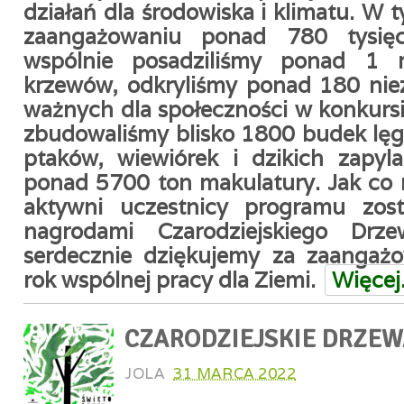
działań dla środowiska i klimatu. W t
zaangażowaniu ponad 780 tysięc
wspólnie posadziliśmy ponad 1 
krzewów, odkryliśmy ponad 180 nie
ważnych dla społeczności w konkurs
zbudowaliśmy blisko 1800 budek lęg
ptaków, wiewiórek i dzikich zapyla
ponad 5700 ton makulatury. Jak co r
aktywni uczestnicy programu zosta
nagrodami Czarodziejskiego Drz
serdecznie dziękujemy za zaangażo
rok wspólnej pracy dla Ziemi.
Więce
CZARODZIEJSKIE DRZEW
JOLA
31 MARCA 2022