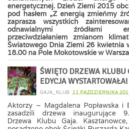
energetycznej. Dzień Ziemi 2015 ob
pod hasłem „Z energią zmieńmy źró
zaprasza wszystkich zainteresowa
odnawialnymi źródłami e
przeciwdziałaniem zmianom klim
Światowego Dnia Ziemi 26 kwietnia
18.00 na Pole Mokotowskie w Warsza
ŚWIĘTO DRZEWA KLUBU G
EDYCJA WYSTARTOWAŁA!
GAJA_KLUB
11 PAŹDZIERNIKA 201
Aktorzy – Magdalena Popławska i B
zasadzili drzewa inaugurujące 9
Drzewa Klubu Gaja. Kasztanowce
posadzono obok Ścieżki Ryszarda Ka