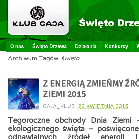
O nas
Święto Drzewa
Działania
Konkursy
Archiwum Tagów:
święto
Z ENERGIĄ ZMIEŃMY ŹRÓ
ZIEMI 2015
GAJA_KLUB
22 KWIETNIA 2015
Tegoroczne obchody Dnia Ziemi 
ekologicznego święta – poświęcone
odnawialnych źródeł energii i