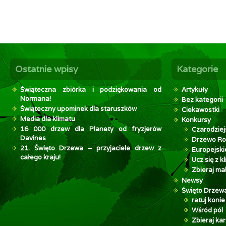
Ostatnie wpisy
Kategorie
Świąteczna zbiórka i podziękowania od
Artykuły
Normana!
Bez kategorii
Świąteczny upominek dla staruszków
Ciekawostki
Media dla klimatu
Konkursy
16 000 drzew dla Planety od fryzjerów
Czarodziej
Davines
Drzewo Ro
21. Święto Drzewa – przyjaciele drzew z
Europejsk
całego kraju!
Ucz się z 
Zbieraj mak
Newsy
Święto Drzew
ratuj konie
Wśród pól
Zbieraj kar