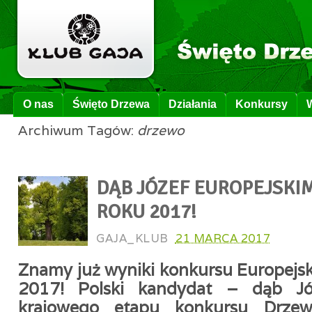
O nas
Święto Drzewa
Działania
Konkursy
Archiwum Tagów:
drzewo
DĄB JÓZEF EUROPEJSK
ROKU 2017!
GAJA_KLUB
21 MARCA 2017
Znamy już wyniki konkursu Europejs
2017! Polski kandydat – dąb Jó
krajowego etapu konkursu Drz