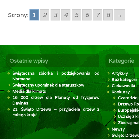
Strony:
1
2
3
4
5
6
7
8
→
Ostatnie wpisy
Kategorie
Świąteczna zbiórka i podziękowania od
Artykuły
Normana!
Bez kategorii
Świąteczny upominek dla staruszków
Ciekawostki
Media dla klimatu
Konkursy
16 000 drzew dla Planety od fryzjerów
Czarodziej
Davines
Drzewo Ro
21. Święto Drzewa – przyjaciele drzew z
Europejsk
całego kraju!
Ucz się z 
Zbieraj mak
Newsy
Święto Drzew