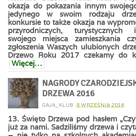
okazja do pokazania innym swojeg
jedynego w swoim rodzaju drz
konkursie to także okazja na wypro
przyrodniczych, turystycznych 
swojego miejsca zamieszkania c
zgłoszenia Waszych ulubionych drz
Drzewo Roku 2017 czekamy do ko
Więcej…
NAGRODY CZARODZIEJS
DRZEWA 2016
GAJA_KLUB
8 WRZEŚNIA 2016
13. Święto Drzewa pod hasłem „Cz
już za nami. Sadziliśmy drzewa i cz
– nie tylko na szkolnych akademia