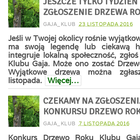
JESZCZE TYLKO TYDZIEŃ
ZGŁOSZENIE DRZEWA RO
GAJA_KLUB
23 LISTOPADA 2016
Jeśli w Twojej okolicy rośnie wyjątko
ma swoją legendę lub ciekawą hi
integruje lokalną społeczność, zgło
Klubu Gaja. Może ono zostać Drze
Wyjątkowe drzewa można zgłas
listopada.
Więcej…
CZEKAMY NA ZGŁOSZENI
KONKURSU DRZEWO ROK
GAJA_KLUB
7 LISTOPADA 2016
Konkurs Drzewo Roku Klubu Gaja