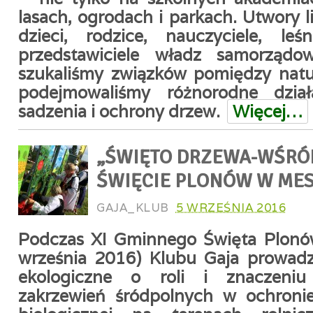
lasach, ogrodach i parkach. Utwory li
dzieci, rodzice, nauczyciele, leś
przedstawiciele władz samorządo
szukaliśmy związków pomiędzy naturą
podejmowaliśmy różnorodne dzia
sadzenia i ochrony drzew.
Więcej…
„ŚWIĘTO DRZEWA-WŚRÓD
ŚWIĘCIE PLONÓW W ME
GAJA_KLUB
5 WRZEŚNIA 2016
Podczas XI Gminnego Święta Plonó
września 2016) Klubu Gaja prowadz
ekologiczne o roli i znaczeniu
zakrzewień śródpolnych w ochronie