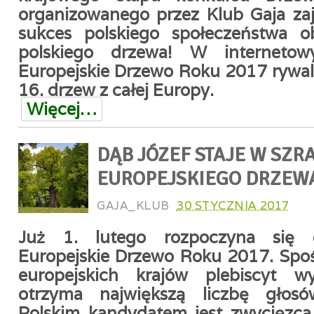
organizowanego przez Klub Gaja zają
sukces polskiego społeczeństwa ob
polskiego drzewa! W internetow
Europejskie Drzewo Roku 2017 rywal
16. drzew z całej Europy.
Więcej…
DĄB JÓZEF STAJE W SZRA
EUROPEJSKIEGO DRZEWA
GAJA_KLUB
30 STYCZNIA 2017
Już 1. lutego rozpoczyna się 
Europejskie Drzewo Roku 2017. Spo
europejskich krajów plebiscyt w
otrzyma największą liczbę głosó
Polskim kandydatem jest zwycięzca 