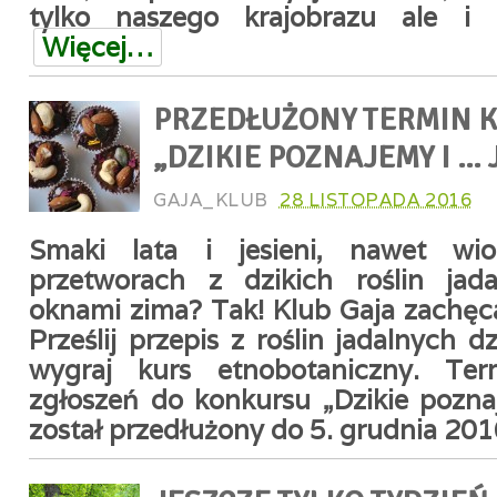
tylko naszego krajobrazu ale i n
Więcej…
PRZEDŁUŻONY TERMIN 
„DZIKIE POZNAJEMY I … 
GAJA_KLUB
28 LISTOPADA 2016
Smaki lata i jesieni, nawet wi
przetworach z dzikich roślin jad
oknami zima? Tak! Klub Gaja zachęc
Prześlij przepis z roślin jadalnych d
wygraj kurs etnobotaniczny. Ter
zgłoszeń do konkursu „Dzikie pozn
został przedłużony do 5. grudnia 201