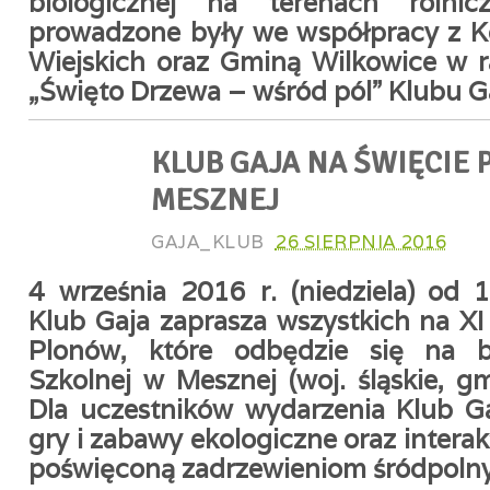
biologicznej na terenach rolnicz
prowadzone były we współpracy z 
Wiejskich oraz Gminą Wilkowice w 
„Święto Drzewa – wśród pól” Klubu G
KLUB GAJA NA ŚWIĘCIE
MESZNEJ
GAJA_KLUB
26 SIERPNIA 2016
4 września 2016 r. (niedziela) od
Klub Gaja zaprasza wszystkich na X
Plonów, które odbędzie się na b
Szkolnej w Mesznej (woj. śląskie, g
Dla uczestników wydarzenia Klub G
gry i zabawy ekologiczne oraz inter
poświęconą zadrzewieniom śródpoln