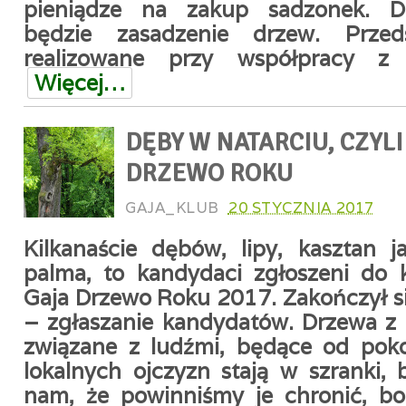
pieniądze na zakup sadzonek. D
będzie zasadzenie drzew. Przeds
realizowane przy współpracy z
Więcej…
DĘBY W NATARCIU, CZYL
DRZEWO ROKU
GAJA_KLUB
20 STYCZNIA 2017
Kilkanaście dębów, lipy, kasztan 
palma, to kandydaci zgłoszeni do 
Gaja Drzewo Roku 2017. Zakończył si
– zgłaszanie kandydatów. Drzewa z h
związane z ludźmi, będące od pok
lokalnych ojczyzn stają w szranki,
nam, że powinniśmy je chronić, bo