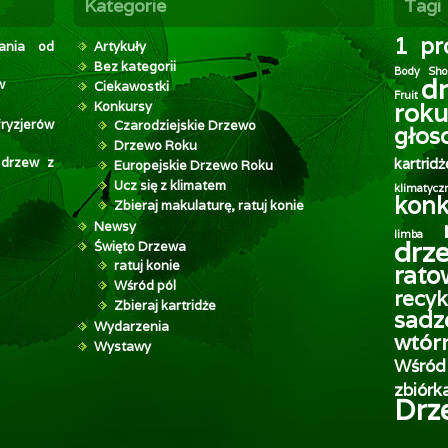
Kategorie
Tagi
1 pr
wania od
Artykuły
Bez kategorii
Body Sho
d
w
Ciekawostki
Fruit
roku
Konkursy
ryzjerów
Czarodziejskie Drzewo
głos
Drzewo Roku
 drzew z
kartridż
Europejskie Drzewo Roku
Ucz się z klimatem
klimatycz
konk
Zbieraj makulaturę, ratuj konie
Newsy
limba
drz
Święto Drzewa
ratuj konie
rat
Wśród pól
recyk
Zbieraj kartridże
sadz
Wydarzenia
wtór
Wystawy
Wśród
zbiórk
Drz