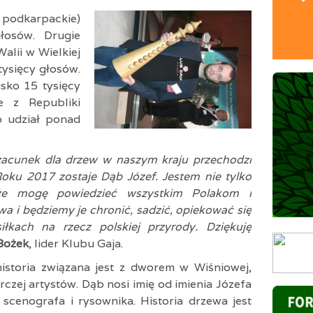
 podkarpackie)
łosów. Drugie
alii w Wielkiej
tysięcy głosów.
isko 15 tysięcy
e z Republiki
o udział ponad
szacunek dla drzew w naszym kraju przechodzi
ku 2017 zostaje Dąb Józef. Jestem nie tylko
 że mogę powiedzieć wszystkim Polakom i
 i będziemy je chronić, sadzić, opiekować się
łkach na rzecz polskiej przyrody. Dziękuję
Bożek
, lider Klubu Gaja.
istoria związana jest z dworem w Wiśniowej,
czej artystów. Dąb nosi imię od imienia Józefa
 scenografa i rysownika. Historia drzewa jest