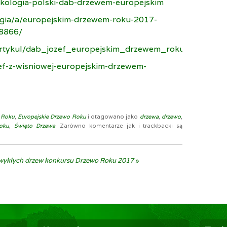
ekologia-polski-dab-drzewem-europejskim
ogia/a/europejskim-drzewem-roku-2017-
08866/
artykul/dab_jozef_europejskim_drzewem_roku_2017_36
zef-z-wisniowej-europejskim-drzewem-
 Roku
,
Europejskie Drzewo Roku
i otagowano jako
drzewa
,
drzewo
,
oku
,
Święto Drzewa
. Zarówno komentarze jak i trackbacki są
zwykłych drzew konkursu Drzewo Roku 2017
»