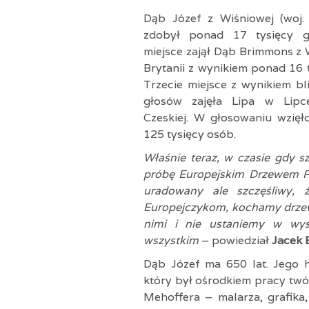
Dąb Józef z Wiśniowej (woj.
zdobył ponad 17 tysięcy g
miejsce zajął Dąb Brimmons z W
Brytanii z wynikiem ponad 16 
Trzecie miejsce z wynikiem bl
głosów zajęła Lipa w Lipc
Czeskiej. W głosowaniu wzięł
125 tysięcy osób.
Właśnie teraz, w czasie gdy 
próbę Europejskim Drzewem Ro
uradowany ale szczęśliwy,
Europejczykom, kochamy drzewa
nimi i nie ustaniemy w wysi
wszystkim
– powiedział
Jacek 
Dąb Józef ma 650 lat. Jego h
który był ośrodkiem pracy twór
Mehoffera – malarza, grafika,