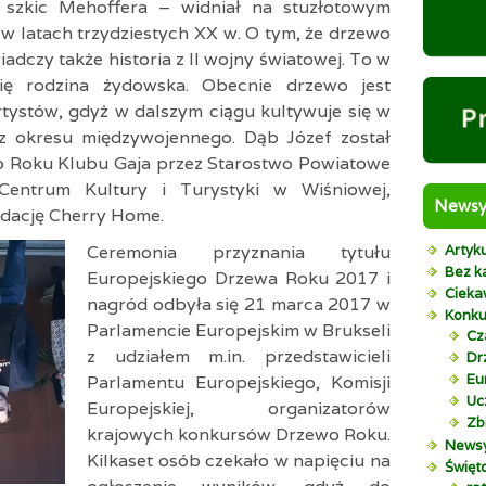
 szkic Mehoffera – widniał na stuzłotowym
w latach trzydziestych XX w. O tym, że drzewo
adczy także historia z II wojny światowej. To w
ę rodzina żydowska. Obecnie drzewo jest
rtystów, gdyż w dalszym ciągu kultywuje się w
z okresu międzywojennego. Dąb Józef został
 Roku Klubu Gaja przez Starostwo Powiatowe
entrum Kultury i Turystyki w Wiśniowej,
News
ndację Cherry Home.
Ceremonia przyznania tytułu
Artyk
Bez ka
Europejskiego Drzewa Roku 2017 i
Cieka
nagród odbyła się 21 marca 2017 w
Konku
Parlamencie Europejskim w Brukseli
Cz
z udziałem m.in. przedstawicieli
Dr
Eu
Parlamentu Europejskiego, Komisji
Uc
Europejskiej, organizatorów
Zb
krajowych konkursów Drzewo Roku.
News
Kilkaset osób czekało w napięciu na
Święt