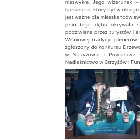
niezwykła. Jego wizerunek –
banknocie, który był w obiegu 
jest ważne dla mieszkańców świ
pniu tego dębu ukrywała si
podziwiane przez turystów i a
Wiśniowej tradycje plenerów 
zgłoszony do konkursu Drzewo
w Strzyżowie i Powiatowe C
Nadleśnictwo w Strzyżów i Fu