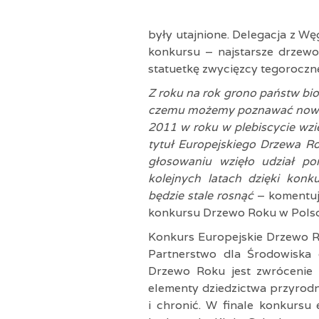
były utajnione. Delegacja z Wę
konkursu – najstarsze drzewo
statuetkę zwycięzcy tegoroczne
Z roku na rok grono państw bio
czemu możemy poznawać nowe, 
2011 w roku w plebiscycie wzię
tytuł Europejskiego Drzewa Ro
głosowaniu wzięło udział p
kolejnych latach dzięki kon
będzie stale rosnąć
– komentu
konkursu Drzewo Roku w Polsc
Konkurs Europejskie Drzewo R
Partnerstwo dla Środowiska
Drzewo Roku jest zwrócenie 
elementy dziedzictwa przyrodn
i chronić. W finale konkursu