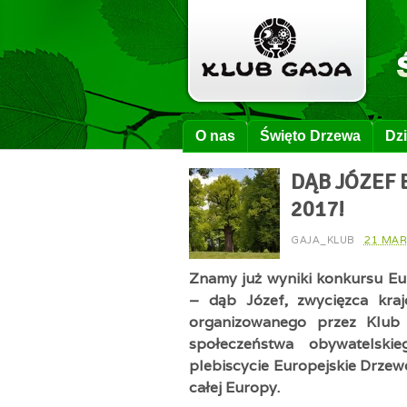
O nas
Święto Drzewa
Dzi
DĄB JÓZEF
2017!
GAJA_KLUB
21 MAR
Znamy już wyniki konkursu Eu
– dąb Józef, zwycięzca kr
organizowanego przez Klub 
społeczeństwa obywatelski
plebiscycie Europejskie Drzew
całej Europy.