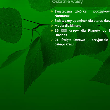
Ostatnie wpisy
Świąteczna zbiórka i podzięko
Normana!
Świąteczny upominek dla staruszkó
Media dla klimatu
16 000 drzew dla Planety od f
Davines
21. Święto Drzewa – przyjaciele
całego kraju!