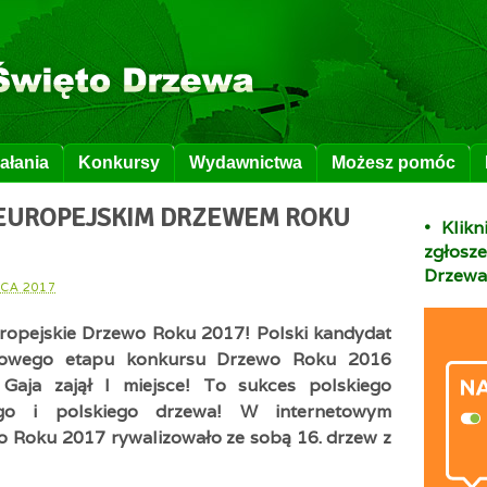
ałania
Konkursy
Wydawnictwa
Możesz pomóc
 EUROPEJSKIM DRZEWEM ROKU
• Klik
zgłos
Drzewa
CA 2017
ropejskie Drzewo Roku 2017! Polski kandydat
ajowego etapu konkursu Drzewo Roku 2016
Gaja zajął I miejsce! To sukces polskiego
ego i polskiego drzewa! W internetowym
o Roku 2017 rywalizowało ze sobą 16. drzew z