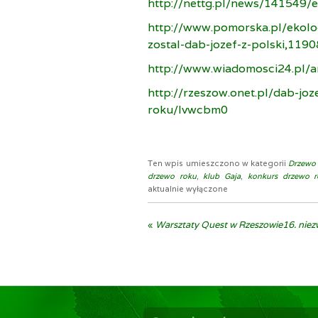
http://nettg.pl/news/141549/
http://www.pomorska.pl/ekol
zostal-dab-jozef-z-polski,119
http://www.wiadomosci24.pl/
http://rzeszow.onet.pl/dab-jo
roku/lvwcbm0
Ten wpis umieszczono w kategorii
Drzewo
drzewo roku
,
klub Gaja
,
konkurs drzewo r
aktualnie wyłączone
«
Warsztaty Quest w Rzeszowie
16. nie