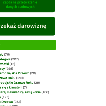
y
uły
(76)
tegorii
(287)
wostki
(15)
rsy
(295)
arodziejskie Drzewo
(20)
zewo Roku
(143)
ropejskie Drzewo Roku
(29)
z się z klimatem
(7)
ieraj makulaturę, ratuj konie
(106)
y
(123)
o Drzewa
(282)