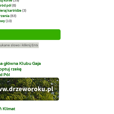
uj konie
(39)
ród pól
(8)
eraj kartridże
(3)
zenia
(83)
awy
(10)