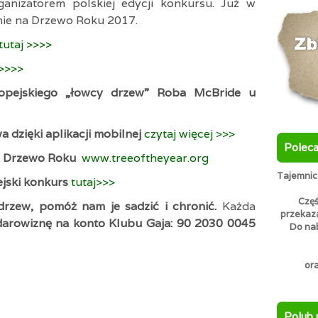
ganizatorem polskiej edycji konkursu. Już w
nie na Drzewo Roku 2017.
tutaj >>>>
j>>>>
ropejskiego „łowcy drzew” Roba McBride u
 dzięki aplikacji mobilnej
czytaj więcej >>>
Polec
ie Drzewo Roku
www.treeoftheyear.org
Tajemnicz
jski konkurs
tutaj>>>
Częś
s drzew, pomóż nam je sadzić i chroni
ć.
Każda
przekaz
darowiznę na konto Klubu Gaja: 90 2030 0045
Do nab
or
Polub 