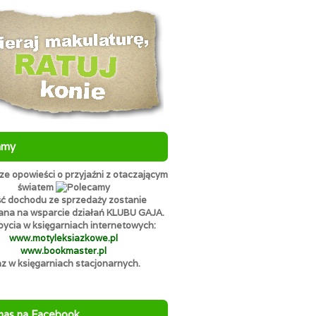
amy
e opowieści o przyjaźni z otaczającym
światem
ć dochodu ze sprzedaży zostanie
ana na wsparcie działań KLUBU GAJA.
ycia w księgarniach internetowych:
www.motyleksiazkowe.pl
www.bookmaster.pl
az w księgarniach stacjonarnych.
nas na Facebook