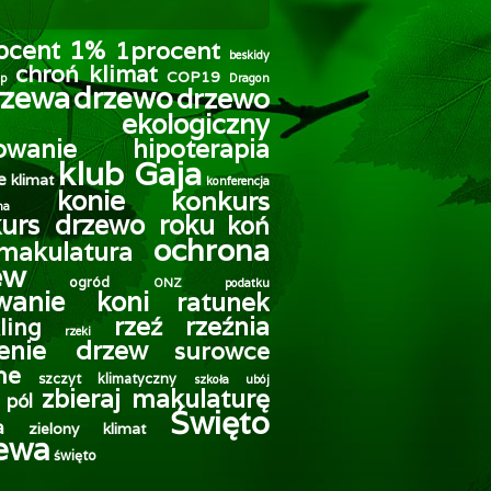
1%
ocent
1procent
beskidy
chroń klimat
COP19
p
Dragon
rzewa
drzewo
drzewo
ekologiczny
owanie
hipoterapia
klub Gaja
e
klimat
konferencja
konie
konkurs
na
urs drzewo roku
koń
ochrona
makulatura
ew
ogród
ONZ
podatku
owanie koni
ratunek
rzeź
rzeźnia
ling
rzeki
enie drzew
surowce
ne
szczyt klimatyczny
szkoła
ubój
zbieraj makulaturę
 pól
Święto
a
zielony klimat
ewa
święto