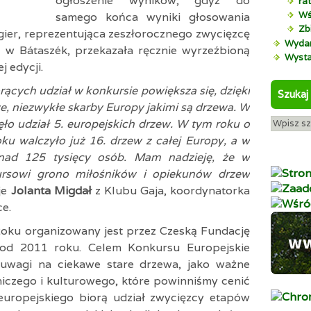
ogłoszenie wyników, gdyż do
rat
Wś
samego końca wyniki głosowania
Zbi
gier, reprezentująca zeszłorocznego zwycięzcę
Wydar
 w Bátaszék, przekazała ręcznie wyrzeźbioną
Wyst
j edycji.
rących udział w konkursie powiększa się, dzięki
Szukaj
niezwykłe skarby Europy jakimi są drzewa. W
ło udział 5. europejskich drzew. W tym roku o
ku walczyło już 16. drzew z całej Europy, a w
onad 125 tysięcy osób. Mam nadzieję, że w
kursowi grono miłośników i opiekunów drzew
je
Jolanta Migdał
z Klubu Gaja, koordynatorka
e.
oku organizowany jest przez Czeską Fundację
 od 2011 roku. Celem Konkursu Europejskie
uwagi na ciekawe stare drzewa, jako ważne
iczego i kulturowego, które powinniśmy cenić
 europejskiego biorą udział zwycięzcy etapów