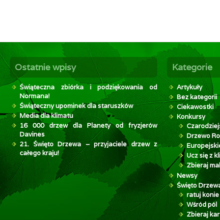
Ostatnie wpisy
Kategorie
Świąteczna zbiórka i podziękowania od
Artykuły
Normana!
Bez kategorii
Świąteczny upominek dla staruszków
Ciekawostki
Media dla klimatu
Konkursy
16 000 drzew dla Planety od fryzjerów
Czarodziej
Davines
Drzewo Ro
21. Święto Drzewa – przyjaciele drzew z
Europejsk
całego kraju!
Ucz się z 
Zbieraj mak
Newsy
Święto Drzew
ratuj konie
Wśród pól
Zbieraj kar