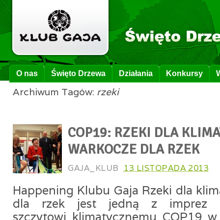
O nas
Święto Drzewa
Działania
Konkursy
Archiwum Tagów:
rzeki
COP19: RZEKI DLA KLIMA
WARKOCZE DLA RZEK
GAJA_KLUB
13 LISTOPADA 2013
Happening Klubu Gaja Rzeki dla kli
dla rzek jest jedną z imprez t
szczytowi klimatycznemu COP19 w