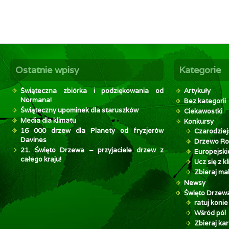
Ostatnie wpisy
Kategorie
Świąteczna zbiórka i podziękowania od
Artykuły
Normana!
Bez kategorii
Świąteczny upominek dla staruszków
Ciekawostki
Media dla klimatu
Konkursy
16 000 drzew dla Planety od fryzjerów
Czarodziej
Davines
Drzewo Ro
21. Święto Drzewa – przyjaciele drzew z
Europejsk
całego kraju!
Ucz się z 
Zbieraj mak
Newsy
Święto Drzew
ratuj konie
Wśród pól
Zbieraj kar