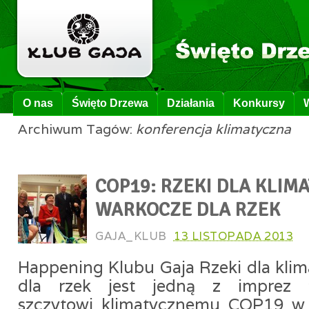
O nas
Święto Drzewa
Działania
Konkursy
Archiwum Tagów:
konferencja klimatyczna
COP19: RZEKI DLA KLIMA
WARKOCZE DLA RZEK
GAJA_KLUB
13 LISTOPADA 2013
Happening Klubu Gaja Rzeki dla kli
dla rzek jest jedną z imprez t
szczytowi klimatycznemu COP19 w